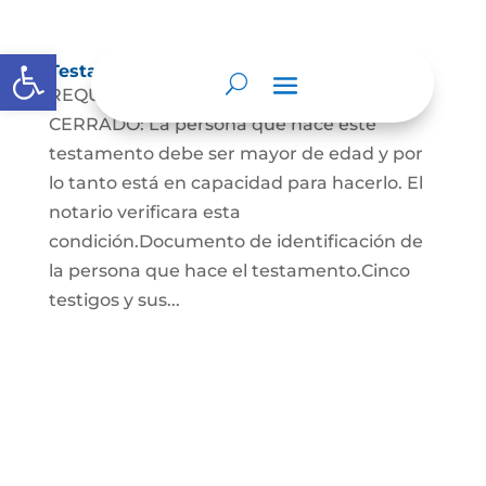
Abrir barra de herramientas
Testamento Cerrado
REQUISITOS PARA EL TESTAMENTO
CERRADO: La persona que hace este
testamento debe ser mayor de edad y por
lo tanto está en capacidad para hacerlo. El
notario verificara esta
condición.Documento de identificación de
la persona que hace el testamento.Cinco
testigos y sus...