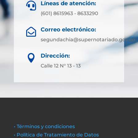
Líneas de atención:

(601) 8615963 - 8633290
Correo electrónico:

segundachia@supernotariado.gov.co
Dirección:

Calle 12 N° 13 - 13
• Términos y condiciones
• Política de Tratamiento de Datos