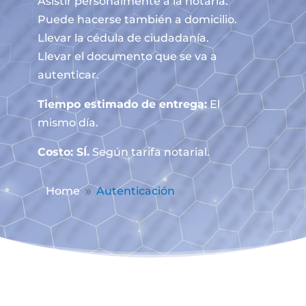
Asistir personalmente a la notaría.
Puede hacerse también a domicilio.
Llevar la cédula de ciudadanía.
Llevar el documento que se va a
autenticar.
Tiempo estimado de entrega:
El
mismo día.
Costo: SÍ.
Según tarifa notarial.
Home
Autenticación
9