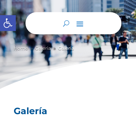
Abrir barra de herramientas
Home
Galeria
Galería
9
9
Galería