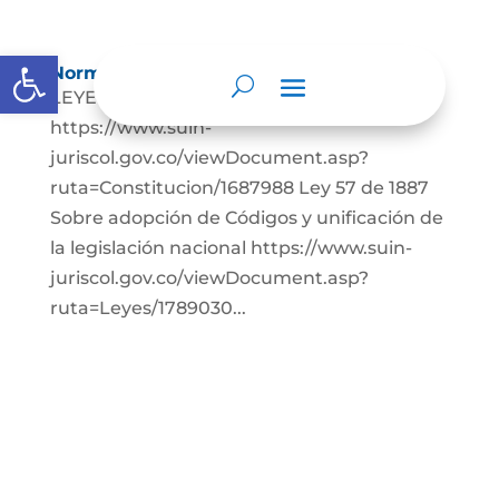
Abrir barra de herramientas
Normatividad
LEYES: Constitución Política de Colombia.
https://www.suin-
juriscol.gov.co/viewDocument.asp?
ruta=Constitucion/1687988 Ley 57 de 1887
Sobre adopción de Códigos y unificación de
la legislación nacional https://www.suin-
juriscol.gov.co/viewDocument.asp?
ruta=Leyes/1789030...