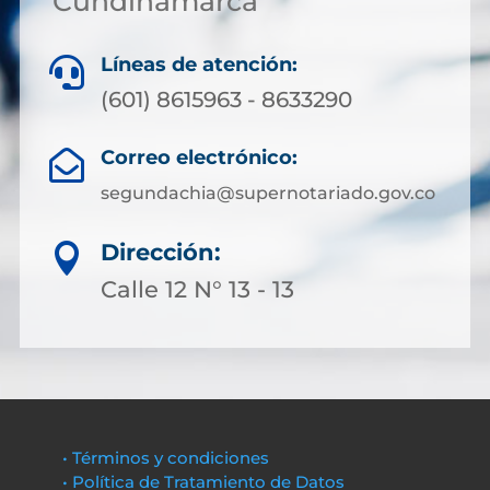
Cundinamarca
Líneas de atención:

(601) 8615963 - 8633290
Correo electrónico:

segundachia@supernotariado.gov.co
Dirección:

Calle 12 N° 13 - 13
• Términos y condiciones
• Política de Tratamiento de Datos