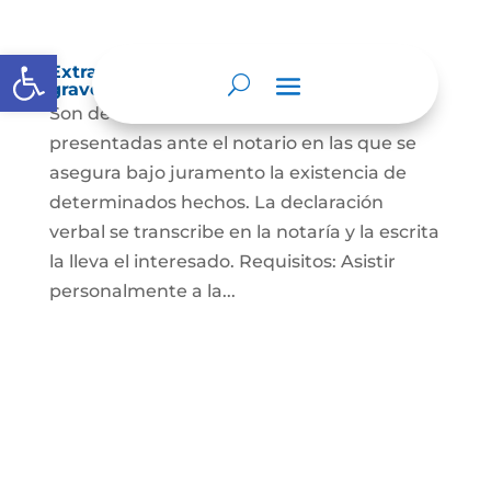
Abrir barra de herramientas
Extra-proceso o declaración bajo la
gravedad de juramento
Son declaraciones verbales o escritas
presentadas ante el notario en las que se
asegura bajo juramento la existencia de
determinados hechos. La declaración
verbal se transcribe en la notaría y la escrita
la lleva el interesado. Requisitos: Asistir
personalmente a la...