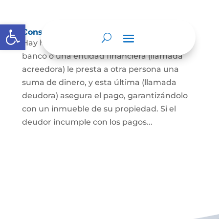
Abrir barra de herramientas
Constitución de hipoteca
Hay hipoteca cuando una persona, o un
banco o una entidad financiera (llamada
acreedora) le presta a otra persona una
suma de dinero, y esta última (llamada
deudora) asegura el pago, garantizándolo
con un inmueble de su propiedad. Si el
deudor incumple con los pagos...