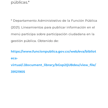
públicas.*
* Departamento Administrativo de la Función Pública
(2021). Lineamientos para publicar información en el
menú participa sobre participación ciudadana en la
gestión pública. Obtenido de:
https://www.funcionpublica.gov.co/web/eva/bibliot
eca-
virtual/-/document_library/bGsp2IjUBdeu/view_file/
39121905