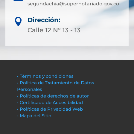
segundachia@supernotariado.gov.co
Dirección:

Calle 12 N° 13 - 13
• Términos y condiciones
• Política de Tratamiento de Datos
Personales
• Políticas de derechos de autor
• Certificado de Accesibilidad
• Políticas de Privacidad Web
• Mapa del Sitio