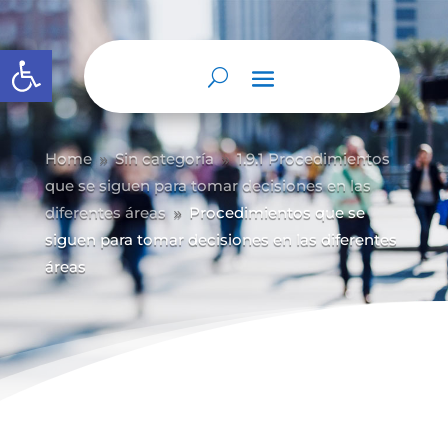
Abrir barra de herramientas
Home
Sin categoría
1.9.1 Procedimientos
9
9
que se siguen para tomar decisiones en las
diferentes áreas
Procedimientos que se
9
siguen para tomar decisiones en las diferentes
áreas