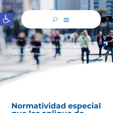
Abrir barra de herramientas
Home
normatividad especial que les
9
aplique.
Normatividad especial que les
9
aplique de interés.
Normatividad especial