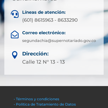
Líneas de atención:

(601) 8615963 - 8633290
Correo electrónico:

segundachia@supernotariado.gov.co
Dirección:

Calle 12 N° 13 - 13
• Términos y condiciones
• Política de Tratamiento de Datos