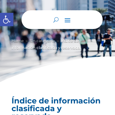
Abrir barra de herramientas
Home
Sin categoría
Índice de
9
9
información clasificada y reservada.
Índice de información
clasificada y