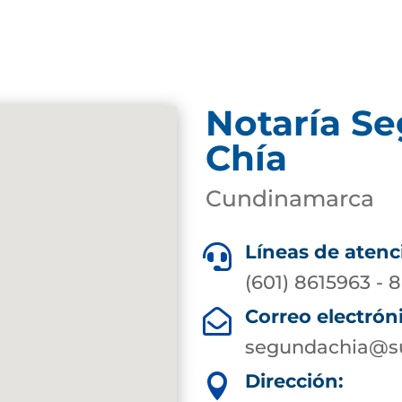
Notaría S
Chía
Cundinamarca
Líneas de atenc

(601) 8615963 - 
Correo electrón

segundachia@su
Dirección:
