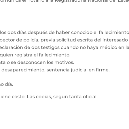
omunica el notario a la Registraduría Nacional del Estad
los dos días después de haber conocido el fallecimient
ector de policía, previa solicitud escrita del interesado
eclaración de dos testigos cuando no haya médico en la
uien registra el fallecimiento.
enta o se desconocen los motivos.
 desaparecimiento, sentencia judicial en firme.
mo día.
tiene costo. Las copias, según tarifa oficial