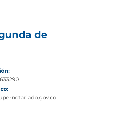
egunda de
ión:
8633290
ico:
pernotariado.gov.co