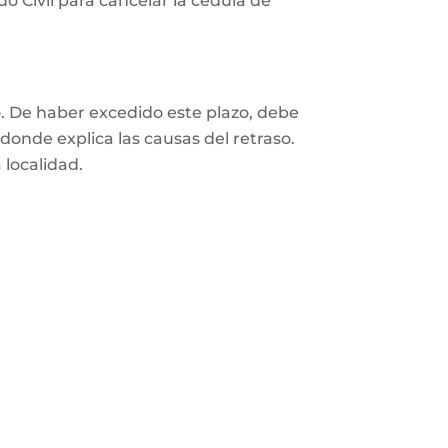
o Civil para cancelar la cédula de
o. De haber excedido este plazo, debe
 donde explica las causas del retraso.
 localidad.