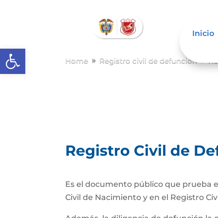
Inicio
Abrir barra de herramientas
Home
Registro civil de defunción
Re
9
9
Registro Civil de D
Es el documento público que prueba el
Civil de Nacimiento y en el Registro Civ