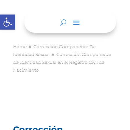
Abrir barra de herramientas
Home
Corrección Componente De
9
Identidad Sexual
Corrección Componente
9
de Identidad Sexual en el Registro Civil de
Nacimiento
Corrección