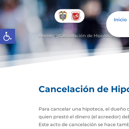
Inicio
Abrir barra de herramientas
Home
Cancelación de Hipoteca
Can
9
9
Cancelación de Hip
Para cancelar una hipoteca, el dueño d
quien prestó el dinero (el acreedor) de
Este acto de cancelación se hace tambi