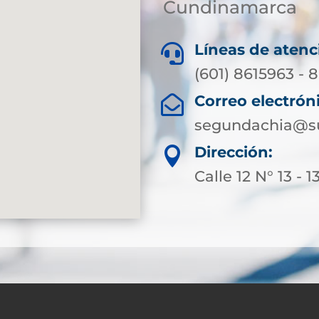
Cundinamarca
Líneas de atenc

(601) 8615963 - 
Correo electrón

segundachia@su
Dirección:

Calle 12 N° 13 - 1