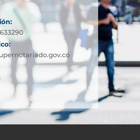
ión:
8633290
ico:
pernotariado.gov.co
3